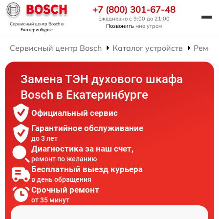
+7 (800) 301-67-48
Ежедневно с 9:00 до 21:00
Сервисный центр Bosch
в
Позвонить
мне утром
Екатеринбурге
Сервисный центр Bosch
Каталог устройств
Ремон
Замена ТЭН духового шкафа
Bosch в Екатеринбурге
Официальный сервис
Гарантийное обслуживание
до 3 лет
Диагностика за наш счет,
ремонт по желанию
Бесплатный выезд курьера
в день обращения
Срочный ремонт
от 35 минут