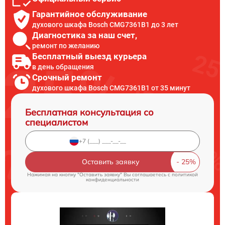
Гарантийное обслуживание
духового шкафа Bosch CMG7361B1 до 3 лет
Диагностика за наш счет,
ремонт по желанию
Бесплатный выезд курьера
в день обращения
Срочный ремонт
духового шкафа Bosch CMG7361B1 от 35 минут
Бесплатная консультация со
специалистом
Оставить заявку
Нажимая на кнопку "Оставить заявку" Вы соглашаетесь c
политикой
конфиденциальности